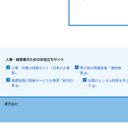
人事・労務の情報サイト『日本の人事
導入前の情報収集『適性検
部』
査.jp』
基礎知識と関連サービスを整理『給与計
企業のメンタル対策を学
算.jp』
ス.jp』
運営会社