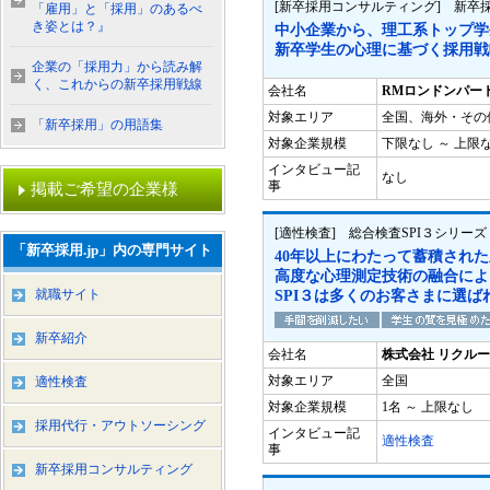
[新卒採用コンサルティング] 新卒
「雇用」と「採用」のあるべ
き姿とは？』
中小企業から、理工系トップ学
新卒学生の心理に基づく採用戦
企業の「採用力」から読み解
く、これからの新卒採用戦線
会社名
RMロンドンパー
対象エリア
全国、海外・その
「新卒採用」の用語集
対象企業規模
下限なし ～ 上限
インタビュー記
なし
事
掲載ご希望の企業様
[適性検査] 総合検査SPI３シリーズ
「新卒採用.jp」内の専門サイト
40年以上にわたって蓄積され
高度な心理測定技術の融合によ
就職サイト
SPI３は多くのお客さまに選ば
新卒紹介
会社名
株式会社 リクル
対象エリア
全国
適性検査
対象企業規模
1名 ～ 上限なし
採用代行・アウトソーシング
インタビュー記
適性検査
事
新卒採用コンサルティング