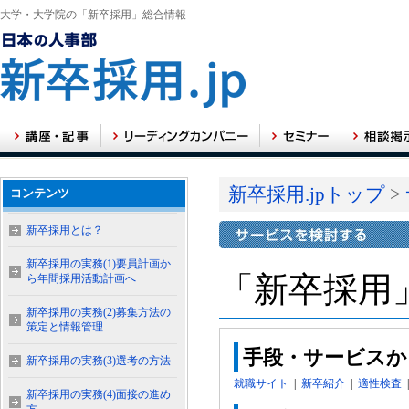
大学・大学院の「新卒採用」総合情報
新卒採用.jpトップ
>
コンテンツ
新卒採用とは？
新卒採用の実務(1)要員計画か
「新卒採用
ら年間採用活動計画へ
新卒採用の実務(2)募集方法の
策定と情報管理
手段・サービスか
新卒採用の実務(3)選考の方法
就職サイト
|
新卒紹介
|
適性検査
新卒採用の実務(4)面接の進め