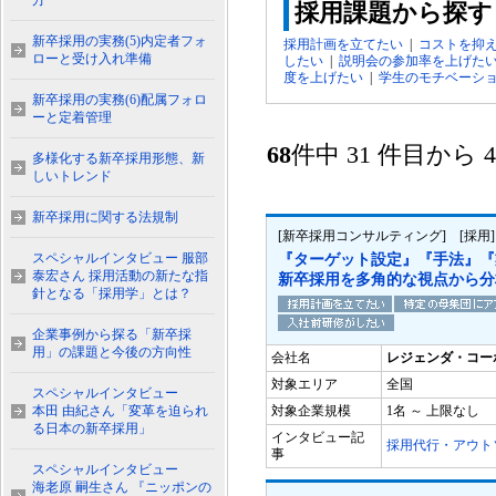
方
採用課題から探す
新卒採用の実務(5)内定者フォ
採用計画を立てたい
|
コストを抑
ローと受け入れ準備
したい
|
説明会の参加率を上げた
度を上げたい
|
学生のモチベーシ
新卒採用の実務(6)配属フォロ
ーと定着管理
68
件中 31 件目から
多様化する新卒採用形態、新
しいトレンド
新卒採用に関する法規制
[新卒採用コンサルティング] [採
スペシャルインタビュー 服部
『ターゲット設定』『手法』『
泰宏さん 採用活動の新たな指
新卒採用を多角的な視点から分
針となる「採用学」とは？
企業事例から探る「新卒採
用」の課題と今後の方向性
会社名
レジェンダ・コー
対象エリア
全国
スペシャルインタビュー
本田 由紀さん「変革を迫られ
対象企業規模
1名 ～ 上限なし
る日本の新卒採用」
インタビュー記
採用代行・アウト
事
スペシャルインタビュー
海老原 嗣生さん 『ニッポンの