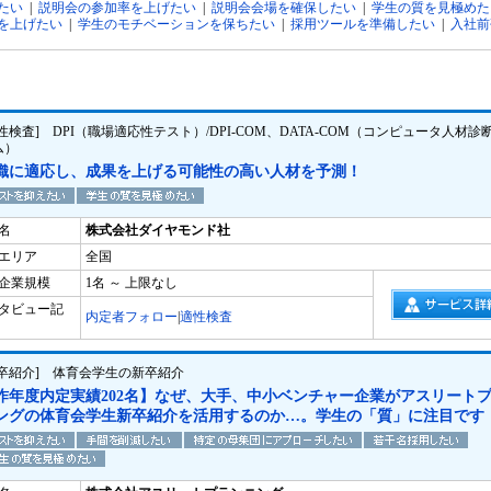
たい
|
説明会の参加率を上げたい
|
説明会会場を確保したい
|
学生の質を見極めた
を上げたい
|
学生のモチベーションを保ちたい
|
採用ツールを準備したい
|
入社前
性検査] DPI（職場適応性テスト）/DPI-COM、DATA-COM（コンピュータ人材診
ム）
織に適応し、成果を上げる可能性の高い人材を予測！
名
株式会社ダイヤモンド社
エリア
全国
企業規模
1名 ～ 上限なし
タビュー記
内定者フォロー
|
適性検査
新卒紹介] 体育会学生の新卒紹介
昨年度内定実績202名】なぜ、大手、中小ベンチャー企業がアスリート
ングの体育会学生新卒紹介を活用するのか…。学生の「質」に注目です