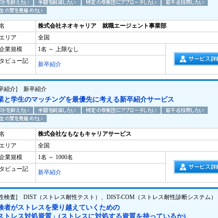
名
株式会社ネオキャリア 就職エージェント事業部
エリア
全国
企業規模
1名 ～ 上限なし
タビュー記
新卒紹介
新卒紹介] 新卒紹介
業と学生のマッチングを最優先に考える新卒紹介サービス
名
株式会社なもなもキャリアサービス
エリア
全国
企業規模
1名 ～ 1000名
タビュー記
新卒紹介
適性検査] DIST（ストレス耐性テスト）、DIST-COM（ストレス耐性診断システム）
検者がストレスを乗り越えていくための
ストレス対処資質」(ストレスに対処する資質を持っているか)、