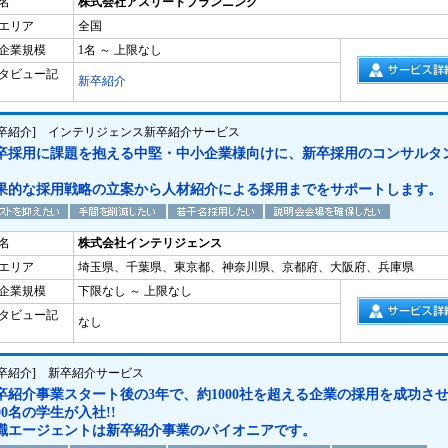
名
株式会社アスリートプランニング
エリア
全国
企業規模
1名 ～ 上限なし
タビュー記
新卒紹介
新卒紹介] インテリジェンス新卒紹介サービス
卒採用に課題を抱える中堅・中小企業様向けに、新卒採用のコンサルタ
果的な採用戦略の立案から人材紹介による採用までをサポートします。
名
株式会社インテリジェンス
エリア
埼玉県、千葉県、東京都、神奈川県、京都府、大阪府、兵庫県
企業規模
下限なし ～ 上限なし
タビュー記
なし
新卒紹介] 新卒紹介サービス
卒紹介事業スタート後の3年で、約1000社を超える企業の採用を成功さ
500名の学生が入社!!
職エージェントは新卒紹介事業のパイオニアです。