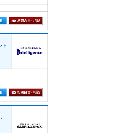
ント
せ、