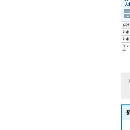
人
会社
対象
対象
イン
事