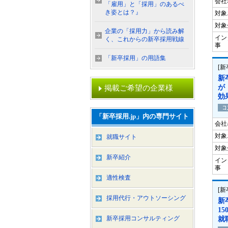
会社
「雇用」と「採用」のあるべ
き姿とは？』
対象
対象
企業の「採用力」から読み解
イン
く、これからの新卒採用戦線
事
「新卒採用」の用語集
[
新
が
掲載ご希望の企業様
効
「新卒採用.jp」内の専門サイト
会社
対象
就職サイト
対象
新卒紹介
イン
事
適性検査
[
採用代行・アウトソーシング
新
1
新卒採用コンサルティング
就