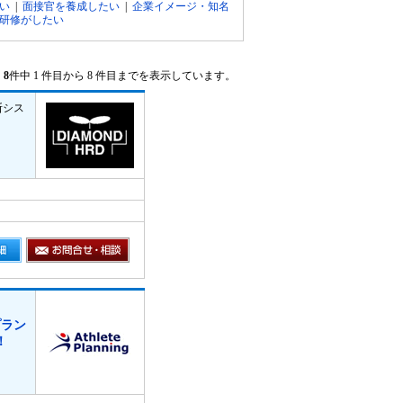
い
|
面接官を養成したい
|
企業イメージ・知名
研修がしたい
8
件中 1 件目から 8 件目までを表示しています。
断シス
プラン
！