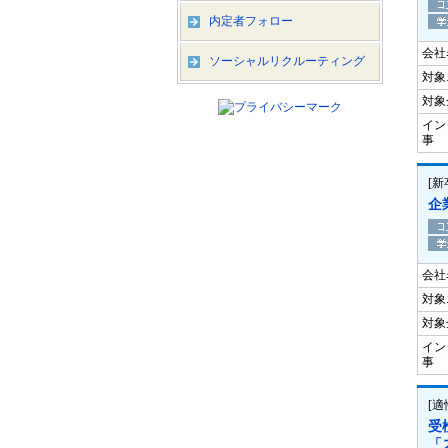
内定者フォロー
会社
ソーシャルリクルーティング
対象
対象
イン
事
[
企
会社
対象
対象
イン
事
[
受
「