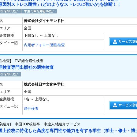
原因別ストレス耐性」(どのようなストレスに強いか)を診断！！
名
株式会社ダイヤモンド社
エリア
全国
企業規模
下限なし ～ 上限なし
タビュー記
内定者フォロー
|
適性検査
適性検査] TAP総合適性検査
理検査専門出版社の適性検査
名
株式会社日本文化科学社
エリア
全国
企業規模
1名 ～ 上限なし
タビュー記
適性検査
新卒紹介] 中国TOP校新卒・中途人材紹介サービス
国上位校に特化した高度な専門性や能力を有する学生（学士・修士・博