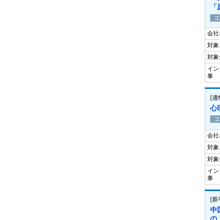
「
会社
対象
対象
イン
事
[
心
会社
対象
対象
イン
事
[
中
の