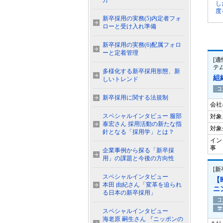
方
し
度
新卒採用の実務(5)内定者フォ
ローと受け入れ準備
新卒採用の実務(6)配属フォロ
ーと定着管理
[適
テ
多様化する新卒採用形態、新
組
しいトレンド
新卒採用に関する法規制
会社
スペシャルインタビュー 服部
対象
泰宏さん 採用活動の新たな指
対象
針となる「採用学」とは？
イン
事
企業事例から探る「新卒採
用」の課題と今後の方向性
[
スペシャルインタビュー
【
本田 由紀さん「変革を迫られ
ニ
る日本の新卒採用」
スペシャルインタビュー
海老原 嗣生さん 『ニッポンの