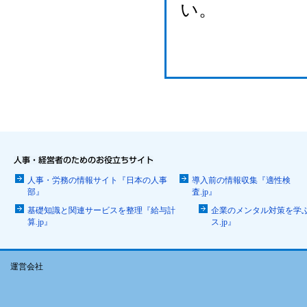
い。
人事・労務の情報サイト『日本の人事
導入前の情報収集『適性検
部』
査.jp』
基礎知識と関連サービスを整理『給与計
企業のメンタル対策を学
算.jp』
ス.jp』
運営会社