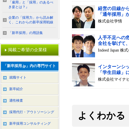
「雇用」と「採用」のあるべ
き姿とは？』
経営の目線か
「通年採用」
企業の「採用力」から読み解
株式会社学情
く、これからの新卒採用戦線
「新卒採用」の用語集
人手不足への
全社を挙げて
掲載ご希望の企業様
Indeed Japan 
「新卒採用.jp」内の専門サイト
インターンシ
「学生目線」
就職サイト
株式会社マイナ
新卒紹介
適性検査
採用代行・アウトソーシング
よくわかる
新卒採用コンサルティング