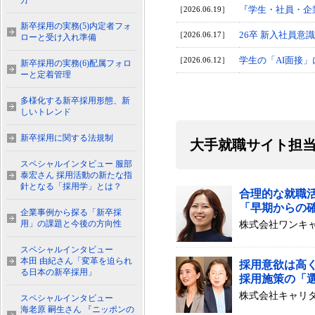
方
『学生・社員・企
［2026.06.19］
新卒採用の実務(5)内定者フォ
26卒 新入社員意
［2026.06.17］
ローと受け入れ準備
学生の「AI面接
［2026.06.12］
新卒採用の実務(6)配属フォロ
ーと定着管理
多様化する新卒採用形態、新
しいトレンド
新卒採用に関する法規制
大手就職サイト担当
スペシャルインタビュー 服部
泰宏さん 採用活動の新たな指
針となる「採用学」とは？
合理的な就職
「早期からの
企業事例から探る「新卒採
用」の課題と今後の方向性
株式会社ワンキ
スペシャルインタビュー
本田 由紀さん「変革を迫られ
採用意欲は高
る日本の新卒採用」
採用施策の「
株式会社キャリ
スペシャルインタビュー
海老原 嗣生さん 『ニッポンの