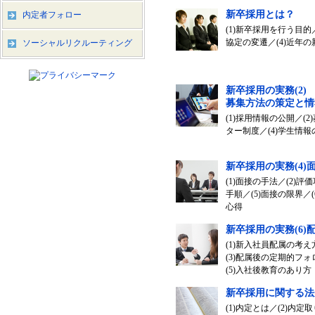
新卒採用とは？
内定者フォロー
(1)新卒採用を行う目的／
協定の変遷／(4)近年
ソーシャルリクルーティング
新卒採用の実務(2)
募集方法の策定と情
(1)採用情報の公開／(2
ター制度／(4)学生情
新卒採用の実務(4)
(1)面接の手法／(2)評
手順／(5)面接の限界／
心得
新卒採用の実務(6
(1)新入社員配属の考え
(3)配属後の定期的フォ
(5)入社後教育のあり方
新卒採用に関する法
(1)内定とは／(2)内定