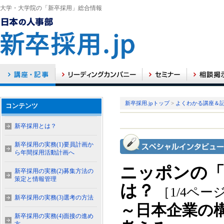
大学・大学院の「新卒採用」総合情報
新卒採用.jpトップ
>
よくわかる講座＆
コンテンツ
新卒採用とは？
新卒採用の実務(1)要員計画か
ら年間採用活動計画へ
ニッポンの「
新卒採用の実務(2)募集方法の
策定と情報管理
は？
［1/4ペー
新卒採用の実務(3)選考の方法
～日本企業の
新卒採用の実務(4)面接の進め