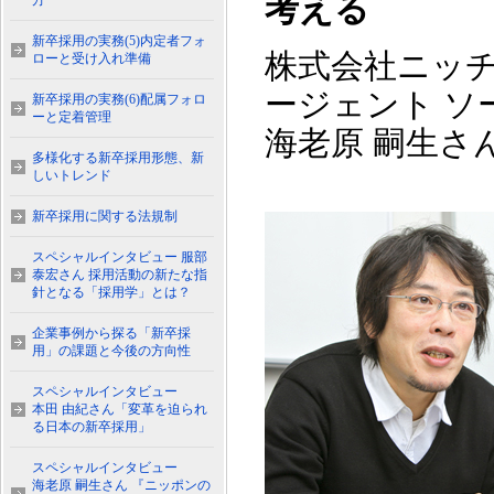
考える
方
新卒採用の実務(5)内定者フォ
株式会社ニッチ
ローと受け入れ準備
ージェント ソ
新卒採用の実務(6)配属フォロ
ーと定着管理
海老原 嗣生さ
多様化する新卒採用形態、新
しいトレンド
新卒採用に関する法規制
スペシャルインタビュー 服部
泰宏さん 採用活動の新たな指
針となる「採用学」とは？
企業事例から探る「新卒採
用」の課題と今後の方向性
スペシャルインタビュー
本田 由紀さん「変革を迫られ
る日本の新卒採用」
スペシャルインタビュー
海老原 嗣生さん 『ニッポンの