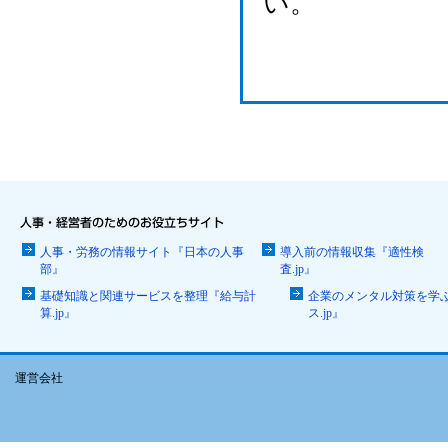
い。
人事・労務の情報サイト『日本の人事
導入前の情報収集『適性検
部』
査.jp』
基礎知識と関連サービスを整理『給与計
企業のメンタル対策を学
算.jp』
ス.jp』
運営会社