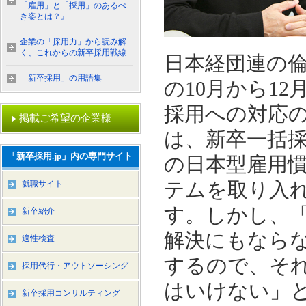
「雇用」と「採用」のあるべ
き姿とは？』
企業の「採用力」から読み解
く、これからの新卒採用戦線
日本経団連の
「新卒採用」の用語集
の10月から1
採用への対応
掲載ご希望の企業様
は、新卒一括
「新卒採用.jp」内の専門サイト
の日本型雇用
テムを取り入
就職サイト
す。しかし、
新卒紹介
解決にもなら
適性検査
するので、そ
採用代行・アウトソーシング
はいけない」
新卒採用コンサルティング