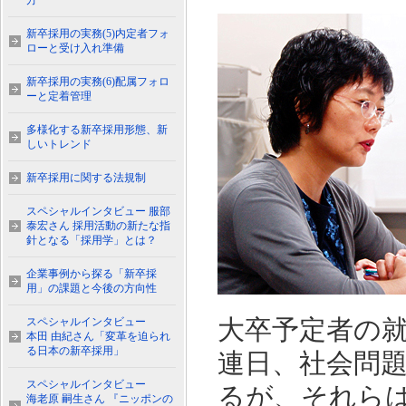
方
新卒採用の実務(5)内定者フォ
ローと受け入れ準備
新卒採用の実務(6)配属フォロ
ーと定着管理
多様化する新卒採用形態、新
しいトレンド
新卒採用に関する法規制
スペシャルインタビュー 服部
泰宏さん 採用活動の新たな指
針となる「採用学」とは？
企業事例から探る「新卒採
用」の課題と今後の方向性
大卒予定者の
スペシャルインタビュー
本田 由紀さん「変革を迫られ
る日本の新卒採用」
連日、社会問
スペシャルインタビュー
るが、それら
海老原 嗣生さん 『ニッポンの