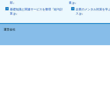
部』
査.jp』
基礎知識と関連サービスを整理『給与計
企業のメンタル対策を学
算.jp』
ス.jp』
運営会社