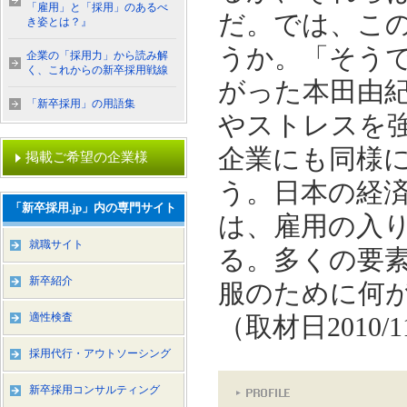
「雇用」と「採用」のあるべ
だ。では、こ
き姿とは？』
うか。「そう
企業の「採用力」から読み解
く、これからの新卒採用戦線
がった本田由
「新卒採用」の用語集
やストレスを
企業にも同様
掲載ご希望の企業様
う。日本の経
「新卒採用.jp」内の専門サイト
は、雇用の入
就職サイト
る。多くの要
新卒紹介
服のために何
適性検査
（取材日2010/1
採用代行・アウトソーシング
新卒採用コンサルティング