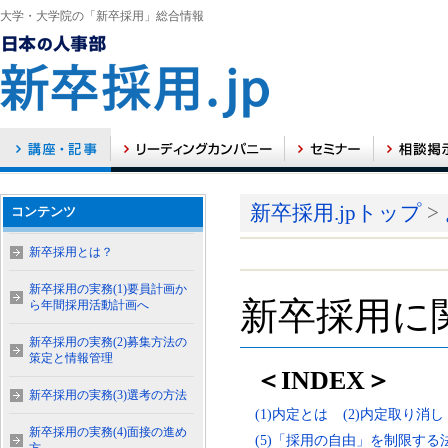
大学・大学院の「新卒採用」総合情報
新卒採用.jpトップ
>
コンテンツ
新卒採用とは？
新卒採用の実務(1)要員計画か
新卒採用に
ら年間採用活動計画へ
新卒採用の実務(2)募集方法の
策定と情報管理
＜INDEX＞
新卒採用の実務(3)選考の方法
(1)内定とは
(2)内定取り消し
新卒採用の実務(4)面接の進め
(5)「採用の自由」を制限する