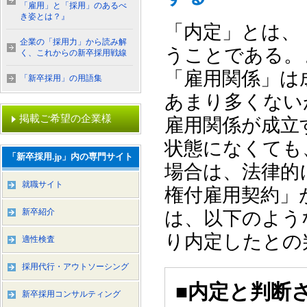
「雇用」と「採用」のあるべ
き姿とは？』
「内定」とは、
企業の「採用力」から読み解
うことである。
く、これからの新卒採用戦線
「雇用関係」は
「新卒採用」の用語集
あまり多くない
掲載ご希望の企業様
雇用関係が成立
状態になくても
「新卒採用.jp」内の専門サイト
場合は、法律的
就職サイト
権付雇用契約」
新卒紹介
は、以下のよう
り内定したとの
適性検査
採用代行・アウトソーシング
■内定と判断
新卒採用コンサルティング