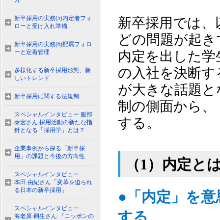
方
新卒採用の実務(5)内定者フォ
新卒採用では、
ローと受け入れ準備
どの問題が起き
新卒採用の実務(6)配属フォロ
ーと定着管理
内定を出した学
の入社を決断す
多様化する新卒採用形態、新
しいトレンド
が大きな話題と
新卒採用に関する法規制
制の側面から、
スペシャルインタビュー 服部
する。
泰宏さん 採用活動の新たな指
針となる「採用学」とは？
企業事例から探る「新卒採
用」の課題と今後の方向性
（1）内定と
スペシャルインタビュー
本田 由紀さん「変革を迫られ
る日本の新卒採用」
●「内定」を
スペシャルインタビュー
する
海老原 嗣生さん 『ニッポンの