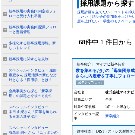
方
採用課題から探す
新卒採用の実務(5)内定者フォ
採用計画を立てたい
|
コストを抑
ローと受け入れ準備
したい
|
説明会の参加率を上げた
度を上げたい
|
学生のモチベーシ
新卒採用の実務(6)配属フォロ
ーと定着管理
68
件中 1 件目か
多様化する新卒採用形態、新
しいトレンド
新卒採用に関する法規制
[新卒紹介] マイナビ新卒紹介
スペシャルインタビュー 服部
数を集めるだけの「母集団形成
泰宏さん 採用活動の新たな指
さらに内定者を丁寧にフォロー
針となる「採用学」とは？
企業事例から探る「新卒採
会社名
株式会社マイナビ
用」の課題と今後の方向性
対象エリア
全国
対象企業規模
1名 ～ 上限なし
スペシャルインタビュー
本田 由紀さん「変革を迫られ
インタビュー記
新卒紹介
る日本の新卒採用」
事
スペシャルインタビュー
[適性検査] DIST（ストレス耐性テ
海老原 嗣生さん 『ニッポンの