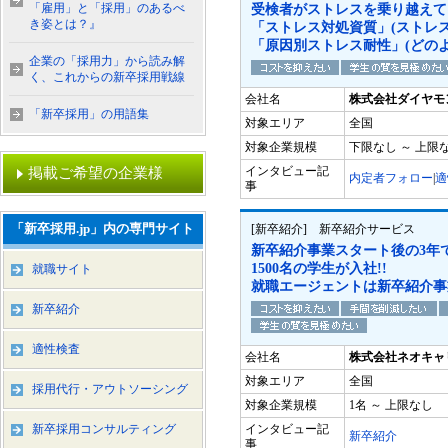
「雇用」と「採用」のあるべ
受検者がストレスを乗り越えて
き姿とは？』
「ストレス対処資質」(ストレ
「原因別ストレス耐性」(どの
企業の「採用力」から読み解
く、これからの新卒採用戦線
会社名
株式会社ダイヤモ
「新卒採用」の用語集
対象エリア
全国
対象企業規模
下限なし ～ 上限
インタビュー記
掲載ご希望の企業様
内定者フォロー
|
適
事
「新卒採用.jp」内の専門サイト
[新卒紹介] 新卒紹介サービス
新卒紹介事業スタート後の3年で
1500名の学生が入社!!
就職サイト
就職エージェントは新卒紹介事
新卒紹介
適性検査
会社名
株式会社ネオキャ
対象エリア
全国
採用代行・アウトソーシング
対象企業規模
1名 ～ 上限なし
新卒採用コンサルティング
インタビュー記
新卒紹介
事