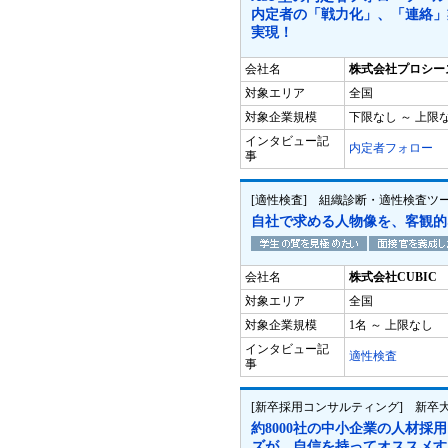
内定者の「戦力化」、「連絡」
実現！
会社名
株式会社プロシー
対象エリア
全国
対象企業規模
下限なし ～ 上限
インタビュー記
内定者フォロー
事
[適性検査] 組織診断・適性検査ツール
自社で求める人物像を、客観的
会社名
株式会社CUBIC
対象エリア
全国
対象企業規模
1名 ～ 上限なし
インタビュー記
適性検査
事
[新卒採用コンサルティング] 新卒
約8000社の中小企業の人材採
ズが、自信を持ってオススメす