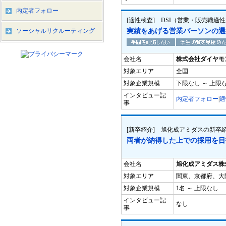
内定者フォロー
[適性検査] DSI（営業・販売職適
ソーシャルリクルーティング
実績をあげる営業パーソンの選
会社名
株式会社ダイヤモ
対象エリア
全国
対象企業規模
下限なし ～ 上限
インタビュー記
内定者フォロー
|
適
事
[新卒紹介] 旭化成アミダスの新卒
両者が納得した上での採用を目
会社名
旭化成アミダス株
対象エリア
関東、京都府、大
対象企業規模
1名 ～ 上限なし
インタビュー記
なし
事