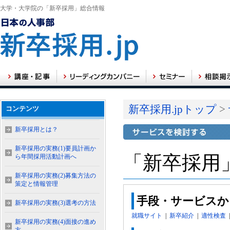
大学・大学院の「新卒採用」総合情報
新卒採用.jpトップ
>
コンテンツ
新卒採用とは？
新卒採用の実務(1)要員計画か
「新卒採用
ら年間採用活動計画へ
新卒採用の実務(2)募集方法の
策定と情報管理
手段・サービスか
新卒採用の実務(3)選考の方法
就職サイト
|
新卒紹介
|
適性検査
新卒採用の実務(4)面接の進め