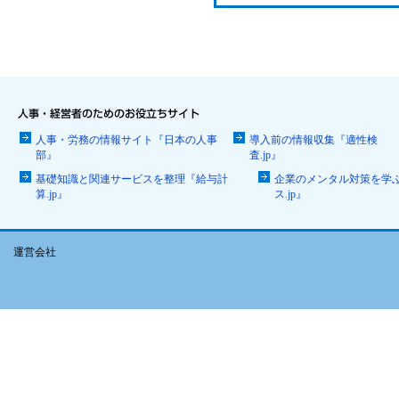
人事・労務の情報サイト『日本の人事
導入前の情報収集『適性検
部』
査.jp』
基礎知識と関連サービスを整理『給与計
企業のメンタル対策を学
算.jp』
ス.jp』
運営会社