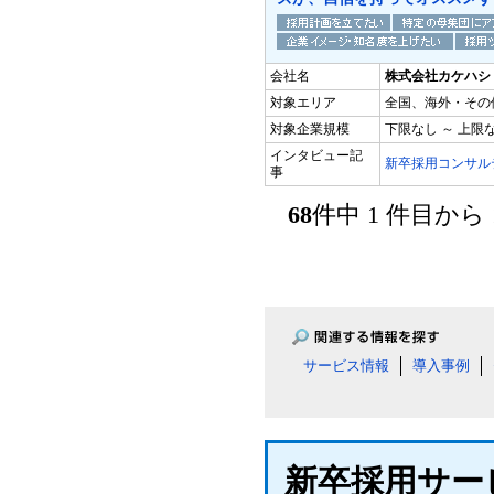
会社名
株式会社カケハシ
対象エリア
全国、海外・その
対象企業規模
下限なし ～ 上限
インタビュー記
新卒採用コンサル
事
68
件中 1 件目か
サービス情報
導入事例
新卒採用サー