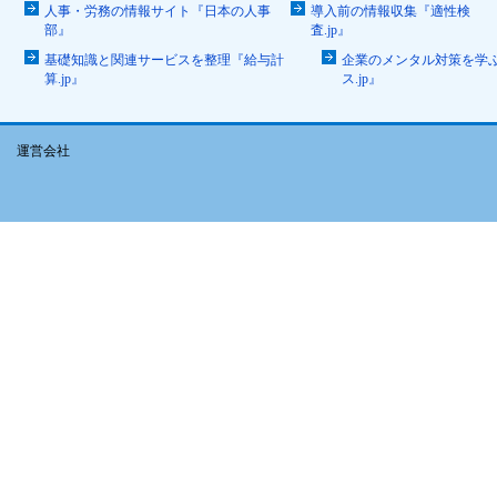
人事・労務の情報サイト『日本の人事
導入前の情報収集『適性検
部』
査.jp』
基礎知識と関連サービスを整理『給与計
企業のメンタル対策を学
算.jp』
ス.jp』
運営会社