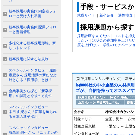
方
手段・サービスか
新卒採用の実務(5)内定者フォ
就職サイト
|
新卒紹介
|
適性検査
ローと受け入れ準備
採用課題から探す
新卒採用の実務(6)配属フォロ
ーと定着管理
採用計画を立てたい
|
コストを抑
したい
|
説明会の参加率を上げた
多様化する新卒採用形態、新
度を上げたい
|
学生のモチベーシ
しいトレンド
新卒採用に関する法規制
スペシャルインタビュー 服部
泰宏さん 採用活動の新たな指
[新卒採用コンサルティング] 新卒
針となる「採用学」とは？
約8000社の中小企業の人材採
ズが、自信を持ってオススメす
企業事例から探る「新卒採
用」の課題と今後の方向性
スペシャルインタビュー
本田 由紀さん「変革を迫られ
会社名
株式会社カケハシ
る日本の新卒採用」
対象エリア
全国、海外・その
対象企業規模
下限なし ～ 上限
スペシャルインタビュー
海老原 嗣生さん 『ニッポンの
インタビュー記