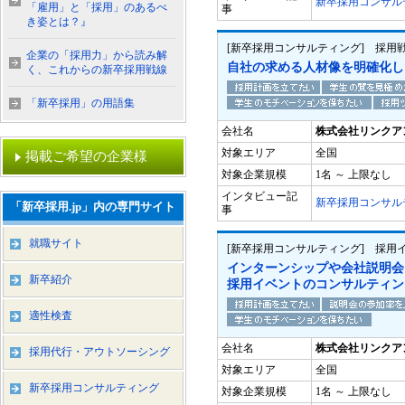
新卒採用コンサル
「雇用」と「採用」のあるべ
事
き姿とは？』
[新卒採用コンサルティング] 採用
企業の「採用力」から読み解
自社の求める人材像を明確化し
く、これからの新卒採用戦線
「新卒採用」の用語集
会社名
株式会社リンクア
対象エリア
全国
掲載ご希望の企業様
対象企業規模
1名 ～ 上限なし
インタビュー記
新卒採用コンサル
「新卒採用.jp」内の専門サイト
事
就職サイト
[新卒採用コンサルティング] 採用
インターンシップや会社説明会
新卒紹介
採用イベントのコンサルティン
適性検査
会社名
株式会社リンクア
採用代行・アウトソーシング
対象エリア
全国
新卒採用コンサルティング
対象企業規模
1名 ～ 上限なし