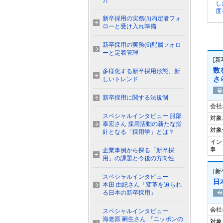
方
し
度
新卒採用の実務(5)内定者フォ
ローと受け入れ準備
新卒採用の実務(6)配属フォロ
ーと定着管理
[
数
多様化する新卒採用形態、新
しいトレンド
さ
新卒採用に関する法規制
会社
スペシャルインタビュー 服部
対象
泰宏さん 採用活動の新たな指
対象
針となる「採用学」とは？
イン
事
企業事例から探る「新卒採
用」の課題と今後の方向性
[
スペシャルインタビュー
日
本田 由紀さん「変革を迫られ
る日本の新卒採用」
会社
スペシャルインタビュー
海老原 嗣生さん 『ニッポンの
対象