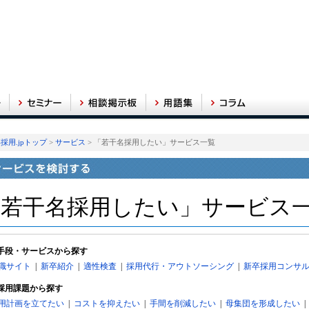
採用.jpトップ
>
サービス
> 「若干名採用したい」サービス一覧
「若干名採用したい」サービス
手段・サービスから探す
職サイト
|
新卒紹介
|
適性検査
|
採用代行・アウトソーシング
|
新卒採用コンサ
採用課題から探す
用計画を立てたい
|
コストを抑えたい
|
手間を削減したい
|
母集団を形成したい