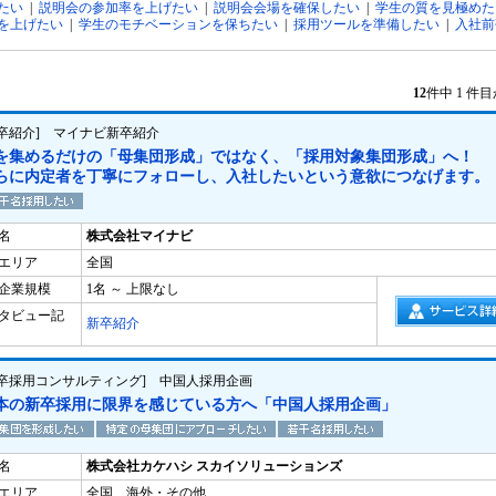
たい
|
説明会の参加率を上げたい
|
説明会会場を確保したい
|
学生の質を見極めた
を上げたい
|
学生のモチベーションを保ちたい
|
採用ツールを準備したい
|
入社前
12
件中 1 件
新卒紹介] マイナビ新卒紹介
を集めるだけの「母集団形成」ではなく、「採用対象集団形成」へ！
らに内定者を丁寧にフォローし、入社したいという意欲につなげます。
名
株式会社マイナビ
エリア
全国
企業規模
1名 ～ 上限なし
タビュー記
新卒紹介
新卒採用コンサルティング] 中国人採用企画
本の新卒採用に限界を感じている方へ「中国人採用企画」
名
株式会社カケハシ スカイソリューションズ
エリア
全国、海外・その他