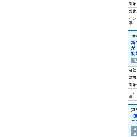
対象
対象
イン
事
[
新
が
効
会社
対象
対象
イン
事
[
【
ニ