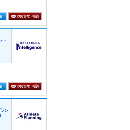
ント
プラン
！