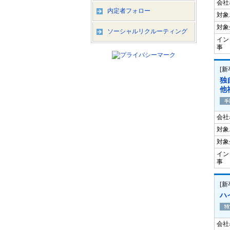
会社
内定者フォロー
対象
対象
ソーシャルリクルーティング
イン
事
[
独
他
会社
対象
対象
イン
事
[
ハ
会社