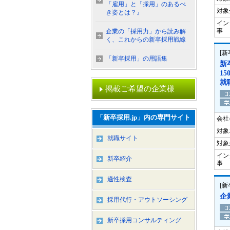
「雇用」と「採用」のあるべ
対象
き姿とは？』
イン
事
企業の「採用力」から読み解
く、これからの新卒採用戦線
[
「新卒採用」の用語集
新
1
就
掲載ご希望の企業様
「新卒採用.jp」内の専門サイト
会社
対象
就職サイト
対象
イン
新卒紹介
事
適性検査
[
企
採用代行・アウトソーシング
新卒採用コンサルティング