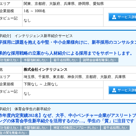
エリア
関東、京都府、大阪府、兵庫県、静岡県、愛知県
企業規模
1名 ～ 1000名
タビュー記
なし
新卒紹介] インテリジェンス新卒紹介サービス
卒採用に課題を抱える中堅・中小企業様向けに、新卒採用のコンサルタ
果的な採用戦略の立案から人材紹介による採用までをサポートします。
名
株式会社インテリジェンス
エリア
埼玉県、千葉県、東京都、神奈川県、京都府、大阪府、兵庫県
企業規模
下限なし ～ 上限なし
タビュー記
なし
新卒紹介] 体育会学生の新卒紹介
昨年度内定実績202名】なぜ、大手、中小ベンチャー企業がアスリート
ングの体育会学生新卒紹介を活用するのか…。学生の「質」に注目です