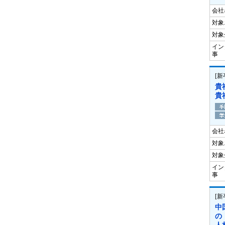
会社
対象
対象
イン
事
[
貴
貴
会社
対象
対象
イン
事
[
中
の