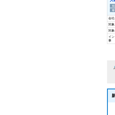
人
会社
対象
対象
イン
事