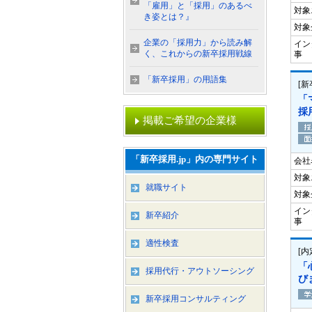
「雇用」と「採用」のあるべ
対象
き姿とは？』
対象
企業の「採用力」から読み解
イン
く、これからの新卒採用戦線
事
「新卒採用」の用語集
[
「
採
掲載ご希望の企業様
「新卒採用.jp」内の専門サイト
会社
対象
就職サイト
対象
イン
新卒紹介
事
適性検査
[
「
採用代行・アウトソーシング
び
新卒採用コンサルティング