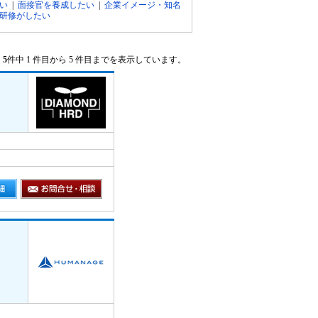
い
|
面接官を養成したい
|
企業イメージ・知名
研修がしたい
5
件中 1 件目から 5 件目までを表示しています。