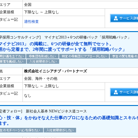
エリア
全国
企業規模
下限なし ～ 上限なし
タビュー記
適性検査
新卒採用コンサルティング] マイナビ2013＋6つの研修パック「採用戦略パック」
マイナビ2013」 の掲載に、6つの研修が全て無料でセット。
用から定着まで、2年間に渡ってサポートする 「採用戦略パック」
名
株式会社イニシアチブ・パートナーズ
エリア
全国、海外・その他
企業規模
下限なし ～ 上限なし
タビュー記
なし
内定者フォロー] 新社会人基本 NEWビジネス道コース
心・技・体」をかねそなえた仕事のプロになるための基礎知識とスキル
ます。