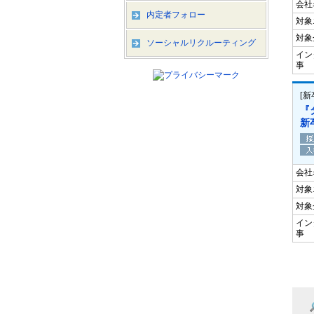
会社
内定者フォロー
対象
対象
ソーシャルリクルーティング
イン
事
[
『
新
会社
対象
対象
イン
事