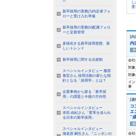
方
し
度
新卒採用の実務(5)内定者フォ
ローと受け入れ準備
新卒採用の実務(6)配属フォロ
ーと定着管理
[
内
多様化する新卒採用形態、新
しいトレンド
新卒採用に関する法規制
会社
対象
スペシャルインタビュー 服部
対象
泰宏さん 採用活動の新たな指
針となる「採用学」とは？
イン
事
企業事例から探る「新卒採
用」の課題と今後の方向性
[
コ
スペシャルインタビュー
エ
本田 由紀さん「変革を迫られ
"
る日本の新卒採用」
スペシャルインタビュー
会社
海老原 嗣生さん 『ニッポンの