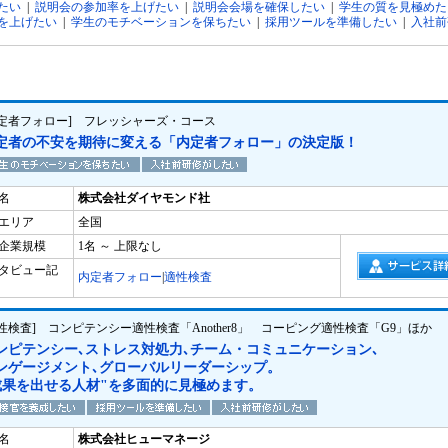
たい
|
説明会の参加率を上げたい
|
説明会会場を確保したい
|
学生の質を見極めた
を上げたい
|
学生のモチベーションを保ちたい
|
採用ツールを準備したい
|
入社前
内定者フォロー] フレッシャーズ・コース
定者の不安を期待に変える「内定者フォロー」の決定版！
名
株式会社ダイヤモンド社
エリア
全国
企業規模
1名 ～ 上限なし
タビュー記
内定者フォロー
|
適性検査
適性検査] コンピテンシー適性検査「Another8」 コーピング適性検査「G9」ほか
ンピテンシー､ストレス対処力､チーム・コミュニケーション､
ンゲージメント､グローバルリーダーシップ。
成果を出せる人材"を多面的に見極めます。
名
株式会社ヒューマネージ