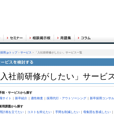
採用.jpトップ
>
サービス
> 「入社前研修がしたい」サービス一覧
「入社前研修がしたい」サービ
手段・サービスから探す
職サイト
|
新卒紹介
|
適性検査
|
採用代行・アウトソーシング
|
新卒採用コンサ
採用課題から探す
用計画を立てたい
|
コストを抑えたい
|
手間を削減したい
|
母集団を形成したい