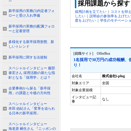
方
採用課題から探す
新卒採用の実務(5)内定者フォ
採用計画を立てたい
|
コストを抑
ローと受け入れ準備
したい
|
説明会の参加率を上げた
度を上げたい
|
学生のモチベーシ
新卒採用の実務(6)配属フォロ
ーと定着管理
多様化する新卒採用形態、新
しいトレンド
[就職サイト] OfferBox
新卒採用に関する法規制
1名採用で30万円の成功報酬
り！
スペシャルインタビュー 服部
泰宏さん 採用活動の新たな指
会社名
株式会社i-plug
針となる「採用学」とは？
対象エリア
全国
企業事例から探る「新卒採
対象企業規模
用」の課題と今後の方向性
インタビュー記
なし
事
スペシャルインタビュー
本田 由紀さん「変革を迫られ
る日本の新卒採用」
スペシャルインタビュー
海老原 嗣生さん 『ニッポンの