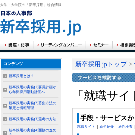
大学・大学院の「新卒採用」総合情報
新卒採用.jpトップ
>
コンテンツ
新卒採用とは？
新卒採用の実務(1)要員計画か
「就職サイ
ら年間採用活動計画へ
新卒採用の実務(2)募集方法の
策定と情報管理
手段・サービスか
新卒採用の実務(3)選考の方法
就職サイト
|
新卒紹介
|
適性検査
新卒採用の実務(4)面接の進め