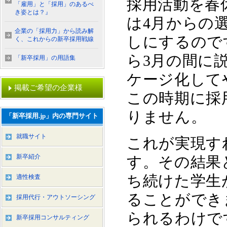
採用活動を春
「雇用」と「採用」のあるべ
き姿とは？』
は4月からの
企業の「採用力」から読み解
しにするので
く、これからの新卒採用戦線
ら3月の間に
「新卒採用」の用語集
ケージ化して
掲載ご希望の企業様
この時期に採
りません。
「新卒採用.jp」内の専門サイト
就職サイト
これが実現す
新卒紹介
す。その結果
ち続けた学生
適性検査
ることができ
採用代行・アウトソーシング
られるわけで
新卒採用コンサルティング