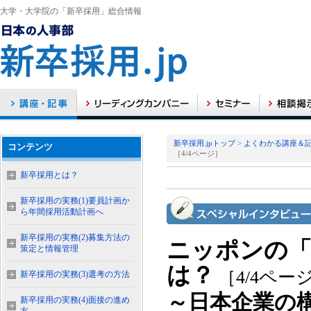
大学・大学院の「新卒採用」総合情報
新卒採用.jpトップ
>
よくわかる講座＆
コンテンツ
［4/4ページ］
新卒採用とは？
新卒採用の実務(1)要員計画か
ら年間採用活動計画へ
新卒採用の実務(2)募集方法の
ニッポンの「
策定と情報管理
は？
［4/4ペー
新卒採用の実務(3)選考の方法
～日本企業の
新卒採用の実務(4)面接の進め