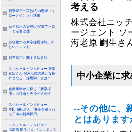
方
考える
新卒採用の実務(5)内定者フォ
ローと受け入れ準備
株式会社ニッチ
新卒採用の実務(6)配属フォロ
ージェント ソ
ーと定着管理
海老原 嗣生さ
多様化する新卒採用形態、新
しいトレンド
新卒採用に関する法規制
スペシャルインタビュー 服部
中小企業に求
泰宏さん 採用活動の新たな指
針となる「採用学」とは？
企業事例から探る「新卒採
用」の課題と今後の方向性
スペシャルインタビュー
--その他に
本田 由紀さん「変革を迫られ
る日本の新卒採用」
とはあります
スペシャルインタビュー
海老原 嗣生さん 『ニッポンの