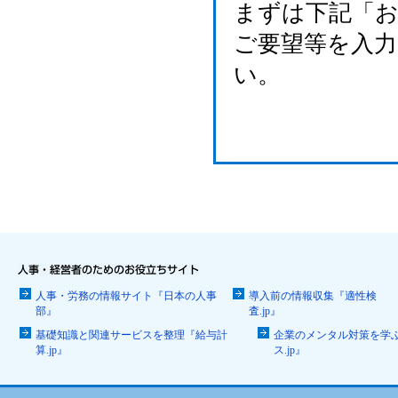
まずは下記「
ご要望等を入
い。
人事・労務の情報サイト『日本の人事
導入前の情報収集『適性検
部』
査.jp』
基礎知識と関連サービスを整理『給与計
企業のメンタル対策を学
算.jp』
ス.jp』