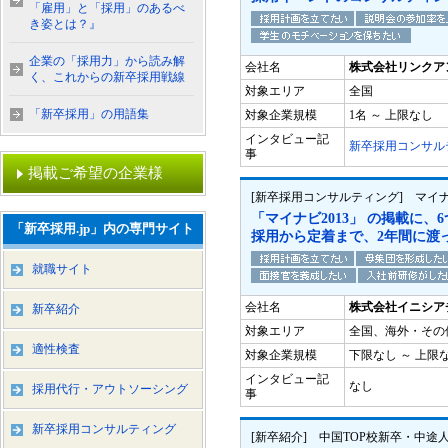
「雇用」と「採用」のあるべ
き姿とは？』
企業の「採用力」から読み解
会社名
株式会社リンクア
く、これからの新卒採用戦線
対象エリア
全国
「新卒採用」の用語集
対象企業規模
1名 ～ 上限なし
インタビュー記
新卒採用コンサル
事
掲載ご希望の企業様
[新卒採用コンサルティング] マイナ
「マイナビ2013」 の掲載に
「新卒採用.jp」内の専門サイト
採用から定着まで、2年間に渡
就職サイト
会社名
株式会社イニシア
新卒紹介
対象エリア
全国、海外・その
適性検査
対象企業規模
下限なし ～ 上限
インタビュー記
なし
採用代行・アウトソーシング
事
新卒採用コンサルティング
[新卒紹介] 中国TOP校新卒・中途