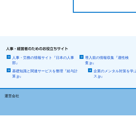
人事・労務の情報サイト『日本の人事
導入前の情報収集『適性検
部』
査.jp』
基礎知識と関連サービスを整理『給与計
企業のメンタル対策を学
算.jp』
ス.jp』
運営会社