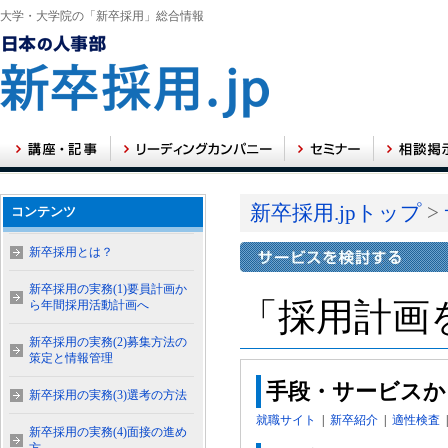
大学・大学院の「新卒採用」総合情報
新卒採用.jpトップ
>
コンテンツ
新卒採用とは？
新卒採用の実務(1)要員計画か
「採用計画
ら年間採用活動計画へ
新卒採用の実務(2)募集方法の
策定と情報管理
手段・サービスか
新卒採用の実務(3)選考の方法
就職サイト
|
新卒紹介
|
適性検査
新卒採用の実務(4)面接の進め