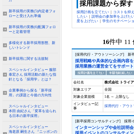
方
採用課題から探す
新卒採用の実務(5)内定者フォ
採用計画を立てたい
|
コストを抑
ローと受け入れ準備
したい
|
説明会の参加率を上げた
度を上げたい
|
学生のモチベーシ
新卒採用の実務(6)配属フォロ
ーと定着管理
16
件中 1
多様化する新卒採用形態、新
しいトレンド
[採用代行・アウトソーシング] 新
新卒採用に関する法規制
採用戦略や具体的な企画内容を
採用業務の運営全てをサポート
スペシャルインタビュー 服部
泰宏さん 採用活動の新たな指
針となる「採用学」とは？
会社名
株式会社 トライ
対象エリア
全国
企業事例から探る「新卒採
用」の課題と今後の方向性
対象企業規模
1名 ～ 上限なし
インタビュー記
採用代行・アウト
スペシャルインタビュー
事
本田 由紀さん「変革を迫られ
る日本の新卒採用」
[新卒採用コンサルティング] 採用
スペシャルインタビュー
インターンシップや会社説明会
海老原 嗣生さん 『ニッポンの
採用イベントのコンサルティン