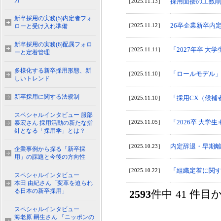
方
採用面接の工数削
［2025.11.13］
新卒採用の実務(5)内定者フォ
26卒企業新卒内
［2025.11.12］
ローと受け入れ準備
新卒採用の実務(6)配属フォロ
「2027年卒 
［2025.11.11］
ーと定着管理
多様化する新卒採用形態、新
「ロールモデル」
［2025.11.10］
しいトレンド
新卒採用に関する法規制
「採用CX（候補
［2025.11.10］
スペシャルインタビュー 服部
「2026卒 大
［2025.11.05］
泰宏さん 採用活動の新たな指
針となる「採用学」とは？
内定辞退・早期
［2025.10.23］
企業事例から探る「新卒採
用」の課題と今後の方向性
「組織定着に関
［2025.10.22］
スペシャルインタビュー
本田 由紀さん「変革を迫られ
る日本の新卒採用」
2593
件中 41 件
スペシャルインタビュー
海老原 嗣生さん 『ニッポンの