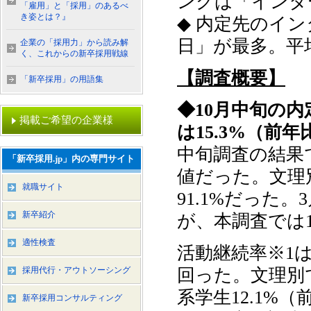
ングは「インタ
「雇用」と「採用」のあるべ
き姿とは？』
◆ 内定先のイ
日」が最多。平均
企業の「採用力」から読み解
く、これからの新卒採用戦線
【調査概要】
「新卒採用」の用語集
◆10月中旬の内
掲載ご希望の企業様
は15.3%（前年比
中旬調査の結果で
「新卒採用.jp」内の専門サイト
値だった。文理別
就職サイト
91.1%だった。
新卒紹介
が、本調査では1
適性検査
活動継続率※1は
採用代行・アウトソーシング
回った。文理別で
系学生12.1%（
新卒採用コンサルティング