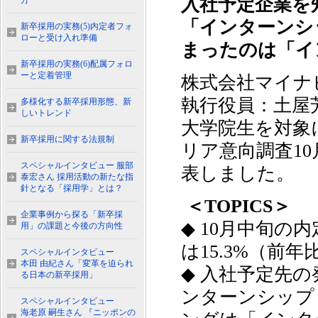
入社予定企業を
方
「インターンシ
新卒採用の実務(5)内定者フォ
ローと受け入れ準備
まったのは「イ
新卒採用の実務(6)配属フォロ
ーと定着管理
株式会社マイナ
執行役員：土屋芳
多様化する新卒採用形態、新
しいトレンド
大学院生を対象
新卒採用に関する法規制
リア意向調査1
スペシャルインタビュー 服部
表しました。
泰宏さん 採用活動の新たな指
針となる「採用学」とは？
＜TOPICS＞
企業事例から探る「新卒採
◆ 10月中旬の
用」の課題と今後の方向性
は15.3%（前年比
スペシャルインタビュー
本田 由紀さん「変革を迫られ
◆ 入社予定先
る日本の新卒採用」
ンターンシップ
スペシャルインタビュー
海老原 嗣生さん 『ニッポンの