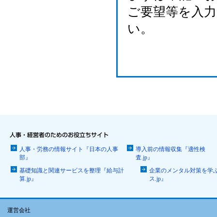
ご要望等を入
い。
人事・労務の情報サイト『日本の人事
導入前の情報収集『適性検
部』
査.jp』
基礎知識と関連サービスを整理『給与計
企業のメンタル対策を学
算.jp』
ス.jp』
運営会社