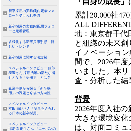
「自身の成長」
方
新卒採用の実務(5)内定者フォ
累計20,000
ローと受け入れ準備
ALL DIFF
新卒採用の実務(6)配属フォロ
ーと定着管理
地：東京都千代
と組織の未来創
多様化する新卒採用形態、新
しいトレンド
イノベーション総
新卒採用に関する法規制
間で、2026年
スペシャルインタビュー 服部
いました。本リ
泰宏さん 採用活動の新たな指
針となる「採用学」とは？
査・分析した結
企業事例から探る「新卒採
用」の課題と今後の方向性
背景
スペシャルインタビュー
2026年度入社
本田 由紀さん「変革を迫られ
る日本の新卒採用」
大きな環境変化
スペシャルインタビュー
は、対面コミュ
海老原 嗣生さん 『ニッポンの