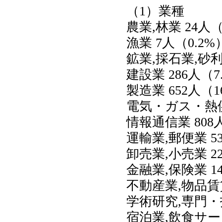
（1）業種
農業,林業 24人（
漁業 7人（0.2%
鉱業,採石業,砂利
建設業 286人（7
製造業 652人（1
電気・ガス・熱供
情報通信業 808人
運輸業,郵便業 5
卸売業,小売業 22
金融業,保険業 14
不動産業,物品賃貸
学術研究,専門・技
宿泊業,飲食サービ