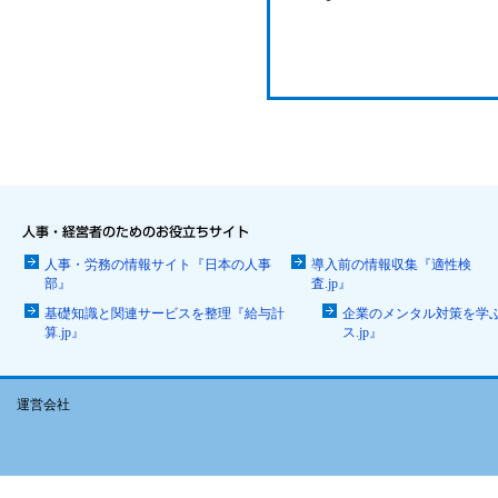
人事・労務の情報サイト『日本の人事
導入前の情報収集『適性検
部』
査.jp』
基礎知識と関連サービスを整理『給与計
企業のメンタル対策を学
算.jp』
ス.jp』
運営会社