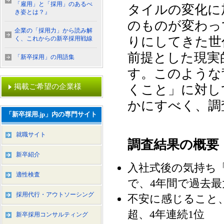
「雇用」と「採用」のあるべ
タイルの変化に
き姿とは？』
のものが変わっ
企業の「採用力」から読み解
りにしてきた世
く、これからの新卒採用戦線
前提とした現実
「新卒採用」の用語集
す。このような
掲載ご希望の企業様
くこと」に対し
かにすべく、調
「新卒採用.jp」内の専門サイト
就職サイト
調査結果の概要
新卒紹介
入社式後の気持ち
適性検査
で、4年間で過去最
採用代行・アウトソーシング
不安に感じること
超、4年連続1位
新卒採用コンサルティング