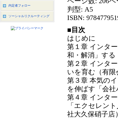
ページ数: 206
内定者フォロー
判型: A5
ISBN: 978477951
ソーシャルリクルーティング
■目次
はじめに
第１章 インタ
和・解消」する
第２章 インタ
いを育む（有限
第３章 本気の
を伸ばす「会社
第４章 インタ
「エクセレント
社大久保硝子店