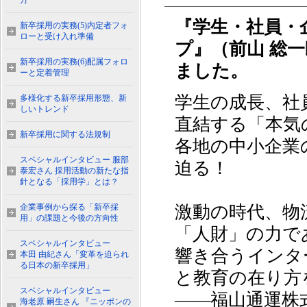
方
『学生・社員・
新卒採用の実務(5)内定者フォ
ローと受け入れ準備
プ』（前山 総
新卒採用の実務(6)配属フォロ
ました。
ーと定着管理
学生の成長、社
多様化する新卒採用形態、新
しいトレンド
直結する「本気
新卒採用に関する法規制
各地の中小企業
スペシャルインタビュー 服部
迫る！
泰宏さん 採用活動の新たな指
針となる「採用学」とは？
企業事例から探る「新卒採
激動の時代、物
用」の課題と今後の方向性
「人財」の力で
スペシャルインタビュー
響き合うインタ
本田 由紀さん「変革を迫られ
る日本の新卒採用」
と教育の在り方
スペシャルインタビュー
――福山通運株
海老原 嗣生さん 『ニッポンの