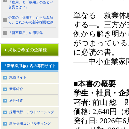
「雇用」と「採用」のあるべ
き姿とは？』
単なる「就業体
企業の「採用力」から読み解
く、これからの新卒採用戦線
する—。三方が
例から解き明か
「新卒採用」の用語集
がつまっている
掲載ご希望の企業様
に必読の書。
――中小企業家
「新卒採用.jp」内の専門サイト
就職サイト
■本書の概要
新卒紹介
学生・社員・企
著者: 前山 総一
適性検査
価格: 2,640円
採用代行・アウトソーシング
発行日: 2026年6
新卒採用コンサルティング