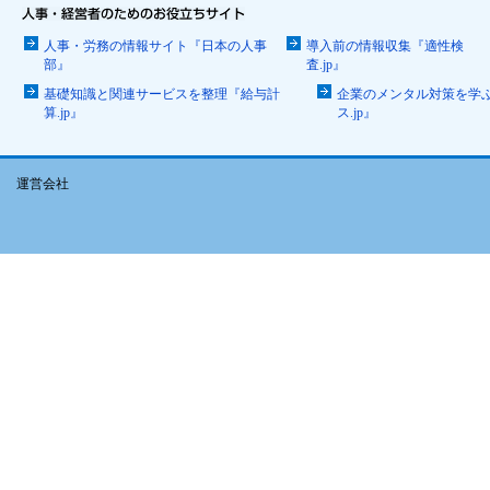
人事・労務の情報サイト『日本の人事
導入前の情報収集『適性検
部』
査.jp』
基礎知識と関連サービスを整理『給与計
企業のメンタル対策を学
算.jp』
ス.jp』
運営会社