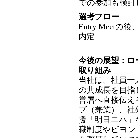
での参加も検討
選考フロー
Entry Me
内定
今後の展望：ロ
取り組み
当社は、社員一
の共成長を目指
営層へ直接伝え
ブ（兼業）、社
援「明日ニハ」
職制度やビヨン