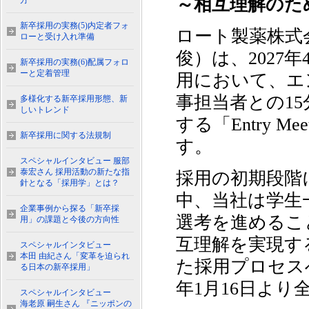
～相互理解のた
方
新卒採用の実務(5)内定者フォ
ロート製薬株式
ローと受け入れ準備
俊）は、2027
新卒採用の実務(6)配属フォロ
ーと定着管理
用において、エ
事担当者との1
多様化する新卒採用形態、新
しいトレンド
する「Entry
新卒採用に関する法規制
す。
スペシャルインタビュー 服部
泰宏さん 採用活動の新たな指
採用の初期段階
針となる「採用学」とは？
中、当社は学生
企業事例から探る「新卒採
選考を進めるこ
用」の課題と今後の方向性
互理解を実現す
スペシャルインタビュー
本田 由紀さん「変革を迫られ
た採用プロセスへと
る日本の新卒採用」
年1月16日より
スペシャルインタビュー
海老原 嗣生さん 『ニッポンの