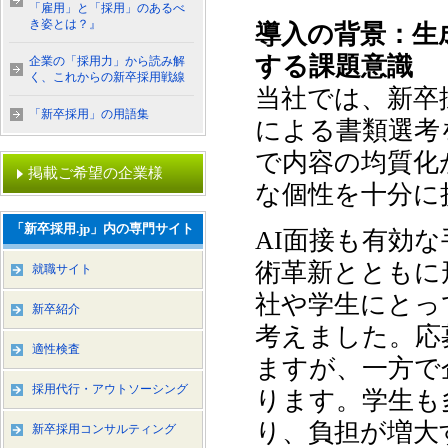
「雇用」と「採用」のあるべ
き姿とは？』
導入の背景：生
する課題意識
企業の「採用力」から読み解
く、これからの新卒採用戦線
当社では、新卒
「新卒採用」の用語集
による書類選考
で内容の均質化
掲載ご希望の企業様
な個性を十分に
「新卒採用.jp」内の専門サイト
AI面接も有効
術革新とともに
就職サイト
社や学生にとっ
新卒紹介
考えました。応
適性検査
ますが、一方で
採用代行・アウトソーシング
ります。学生も
り、負担が増大
新卒採用コンサルティング