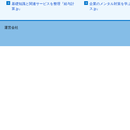
基礎知識と関連サービスを整理『給与計
企業のメンタル対策を学
算.jp』
ス.jp』
運営会社