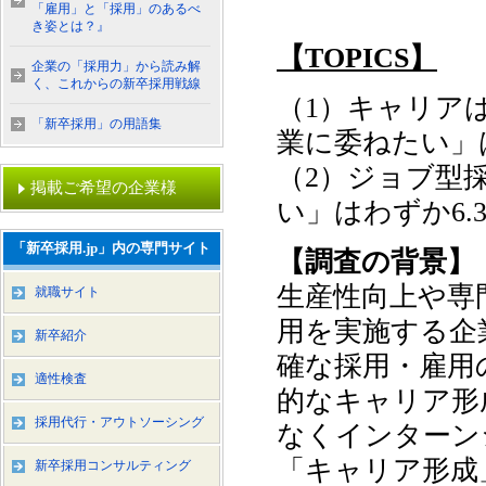
「雇用」と「採用」のあるべ
き姿とは？』
【TOPICS】
企業の「採用力」から読み解
く、これからの新卒採用戦線
（1）キャリアは
「新卒採用」の用語集
業に委ねたい」は
（2）ジョブ型採
掲載ご希望の企業様
い」はわずか6.
「新卒採用.jp」内の専門サイト
【調査の背景】
⽣産性向上や専
就職サイト
用を実施する企
新卒紹介
確な採⽤・雇⽤
適性検査
的なキャリア形
採用代行・アウトソーシング
なくインターン
「キャリア形成
新卒採用コンサルティング