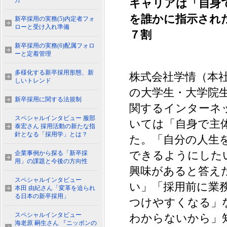
方
キャリアは「自身
を誰かに指示され
新卒採用の実務(5)内定者フォ
ローと受け入れ準備
７割
新卒採用の実務(6)配属フォロ
ーと定着管理
多様化する新卒採用形態、新
株式会社学情（本社
しいトレンド
の大学生・大学院
新卒採用に関する法規制
関するインターネ
スペシャルインタビュー 服部
いては「自身で主
泰宏さん 採用活動の新たな指
針となる「採用学」とは？
た。「自分の人生
できるようにした
企業事例から探る「新卒採
用」の課題と今後の方向性
興味があると答え
スペシャルインタビュー
い」「採用前に業
本田 由紀さん「変革を迫られ
る日本の新卒採用」
つけやすくなる」
スペシャルインタビュー
わからないから」
海老原 嗣生さん 『ニッポンの