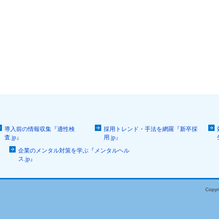
導入前の情報収集『適性検
採用トレンド・手法を網羅『新卒採
査.jp』
用.jp』
企業のメンタル対策を学ぶ『メンタルヘル
ス.jp』
Copyr